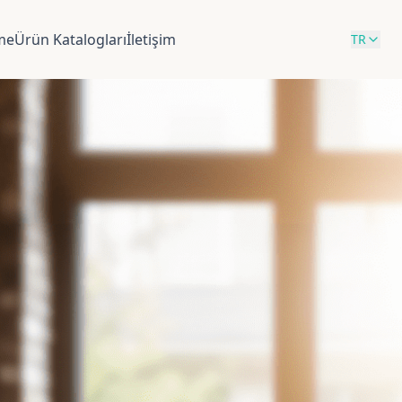
rme
Ürün Katalogları
İletişim
TR