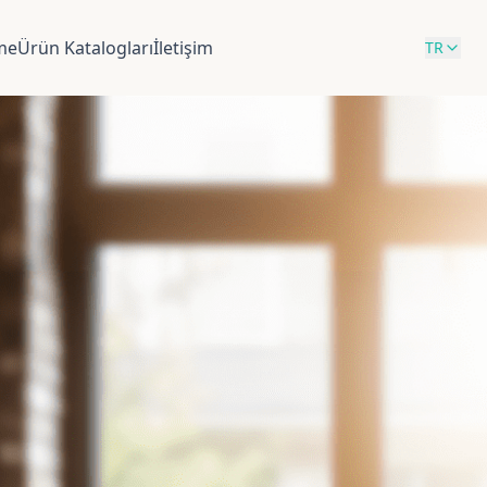
rme
Ürün Katalogları
İletişim
TR